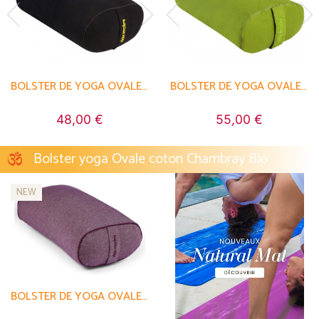
BOLSTER DE YOGA OVALE EPEAUTRE 100 % COTON BIO 60 CM X15 CM X 30 CM
BOLSTER DE YOGA OVALE EPEAUTRE 100 % COTON BIO 60 CM X15 CM X 30 CM
BOLSTER DE YOGA OVALE KAPOK 100 % COTON BIO 60CM X 15CM X 30CM
BOLSTER DE YOGA OVALE EPEAUTRE 100 % COTON BIO 60 CM X15 CM X 30 CM
BOLSTER DE YOGA OVALE KAPOK 100 % COTON BIO 60 CM X15 CM X 30 CM
48,00 €
55,00 €
48,00 €
55,00 €
Bolster yoga Ovale coton Chambray Bio
NEW
BOLSTER DE YOGA OVALE EN CHAMBRAY DE COTON BIOLOGIQUE - ÉPEAUTRE