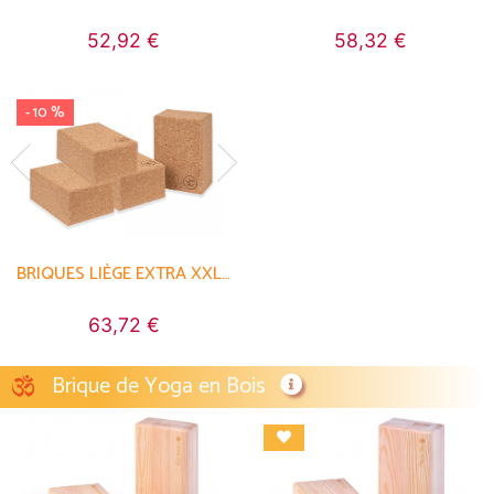
52,92 €
97,20 €
88,20 €
58,32 €
- 10 %
- 20 %
- 10 %
BRIQUES LIÈGE EXTRA XXL - 23CM X 15CM X 10CM
BRIQUES LIÈGE EXTRA XXL - 23CM X 15CM X 10CM
BRIQUES LIÈGE EXTRA XXL - 23CM X 15CM X 10CM
63,72 €
113,28 €
Brique de Yoga en Bois