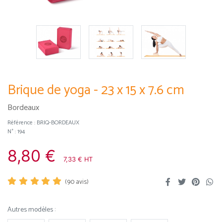
Brique de yoga - 23 x 15 x 7.6 cm
Bordeaux
Référence :
BRIQ-BORDEAUX
N° : 194
8,80 €
7,33 € HT
(
90
avis)
Autres modèles :