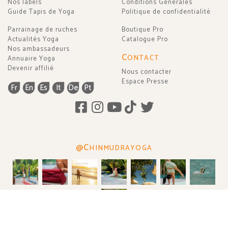
Nos labels
Conditions Générales
Guide Tapis de Yoga
Politique de confidentialité
Parrainage de ruches
Boutique Pro
Actualités Yoga
Catalogue Pro
Nos ambassadeurs
C
ONTACT
Annuaire Yoga
Devenir affilié
Nous contacter
Espace Presse
Fr
En
Es
It
De
Pt
@C
HINMUDRAYOGA