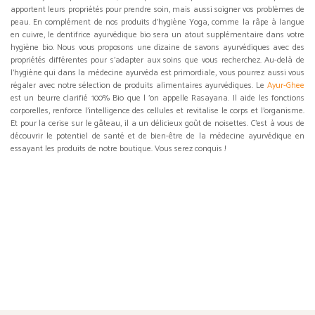
apportent leurs propriétés pour prendre soin, mais aussi soigner vos problèmes de
peau. En complément de nos produits d’hygiène Yoga, comme la râpe à langue
en cuivre, le dentifrice ayurvédique bio sera un atout supplémentaire dans votre
hygiène bio. Nous vous proposons une dizaine de savons ayurvédiques avec des
propriétés différentes pour s'adapter aux soins que vous recherchez. Au-delà de
l’hygiène qui dans la médecine ayurvéda est primordiale, vous pourrez aussi vous
régaler avec notre sélection de produits alimentaires ayurvédiques. Le
Ayur-Ghee
est un beurre clarifié 100% Bio que l 'on appelle Rasayana. Il aide les fonctions
corporelles, renforce l'intelligence des cellules et revitalise le corps et l'organisme.
Et pour la cerise sur le gâteau, il a un délicieux goût de noisettes. C'est à vous de
découvrir le potentiel de santé et de bien-être de la médecine ayurvédique en
essayant les produits de notre boutique. Vous serez conquis !