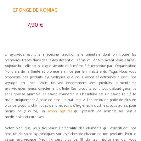
EPONGE DE KONJAC
7,90 €
L' ayurvéda est une médecine traditionnelle orientale dont on trouve les
premières traces dans des textes datant du 2ème millénaire avant Jésus-Christ !
Aujourd'hui, elle est plus que vivante et à même été reconnue par l'Organisation
Mondiale de la Santé et promue en Inde par le ministère du Yoga. Nous vous
proposons des produits ayurvédiques que nous avons sélectionnés durant nos
voyages en Inde. Vous trouvez évidemment des produits alimentaires
ayurvédiques venus directement d'Inde. Ces produits sont tout d'abord garantis
sans graisse animale. Le savon ayurvédique Chandrika est un savon fait à la
main uniquement à base de produits naturels. A l'heure où on parle de plus en
plus de produits chimiques dans les soins d’hygiènes industriels, vous aurez, pour
moins de 3 euros, un
savon naturel
qui possède de nombreuses vertus
médicinales et curatives.
Notez bien que vous trouverez l’intégralité des éléments qui constituent nos
produits de soins ayurvédiques sur les fiches de chacun de nos produits. Pour le
savon ayurvédique Medimix, c'est plus de 18 plantes médicinales qui vous