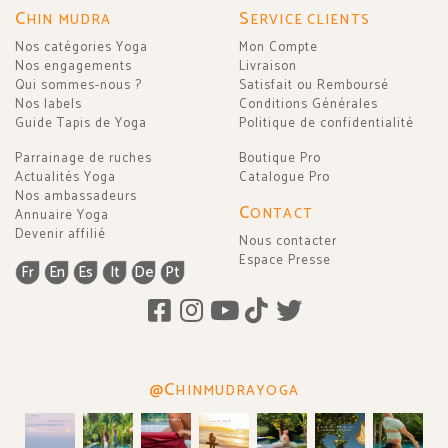
C
S
HIN MUDRA
ERVICE CLIENTS
Nos catégories Yoga
Mon Compte
Nos engagements
Livraison
Qui sommes-nous ?
Satisfait ou Remboursé
Nos labels
Conditions Générales
Guide Tapis de Yoga
Politique de confidentialité
Parrainage de ruches
Boutique Pro
Actualités Yoga
Catalogue Pro
Nos ambassadeurs
C
ONTACT
Annuaire Yoga
Devenir affilié
Nous contacter
Espace Presse
Fr
En
Es
It
De
Pt
@C
HINMUDRAYOGA