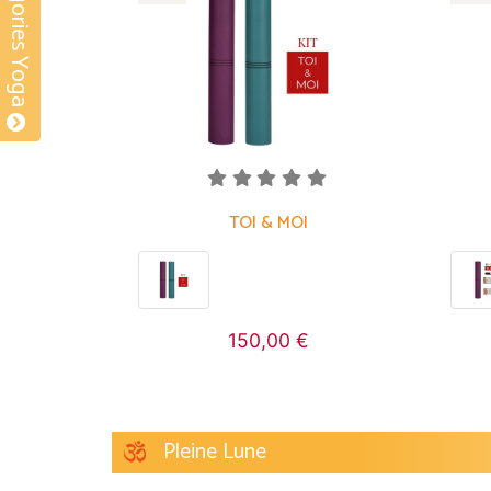
Nos catégories Yoga
TOI & MOI
150,00 €
Pleine Lune