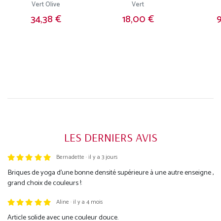
Vert Olive
Vert
34,38 €
18,00 €
9
LES DERNIERS AVIS
Bernadette · il y a 3 jours
Trustpilot
Briques de yoga d'une bonne densité supérieure à une autre enseigne ,
grand choix de couleurs !:
Aline · il y a 4 mois
Article solide avec une couleur douce.