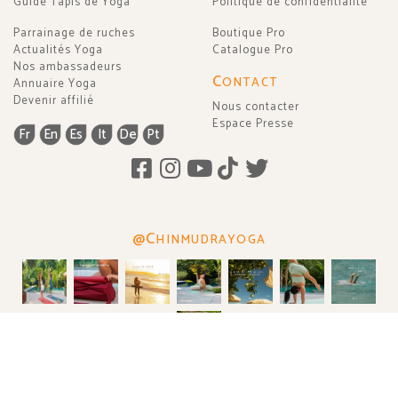
Guide Tapis de Yoga
Politique de confidentialité
Parrainage de ruches
Boutique Pro
Actualités Yoga
Catalogue Pro
Nos ambassadeurs
C
ONTACT
Annuaire Yoga
Devenir affilié
Nous contacter
Espace Presse
Fr
En
Es
It
De
Pt
@C
HINMUDRAYOGA