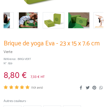
Brique de yoga Eva - 23 x 15 x 7.6 cm
Verte
Référence :
BRIQ-VERT
N° : 829
8,80 €
7,33 € HT
(
101
avis)
Autres couleurs :