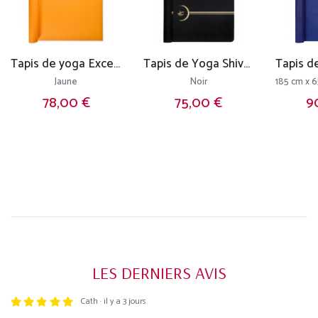
Tapis de yoga Excellence Mat 100% Latex - 4,5mm
Tapis de Yoga Shiva Moon
Jaune
Noir
78,00 €
75,00 €
9
LES DERNIERS AVIS
Cath · il y a 3 jours
Trustpilot