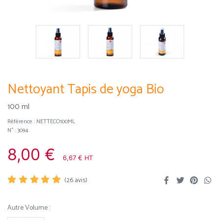
Nettoyant Tapis de yoga Bio
100 ml
Référence :
NETTECO100ML
N° : 3094
8,00 €
6,67 € HT
(
26
avis)
Autre Volume :