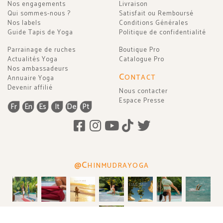
Nos engagements
Livraison
Qui sommes-nous ?
Satisfait ou Remboursé
Nos labels
Conditions Générales
Guide Tapis de Yoga
Politique de confidentialité
Parrainage de ruches
Boutique Pro
Actualités Yoga
Catalogue Pro
Nos ambassadeurs
C
ONTACT
Annuaire Yoga
Devenir affilié
Nous contacter
Espace Presse
Fr
En
Es
It
De
Pt
@C
HINMUDRAYOGA