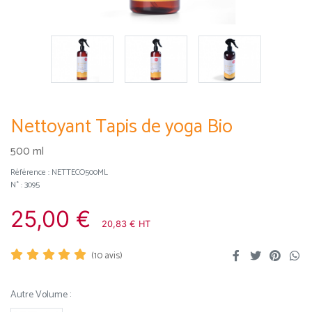
Nettoyant Tapis de yoga Bio
500 ml
Référence :
NETTECO500ML
N° : 3095
25,00 €
20,83 € HT
(
10
avis)
Autre Volume :