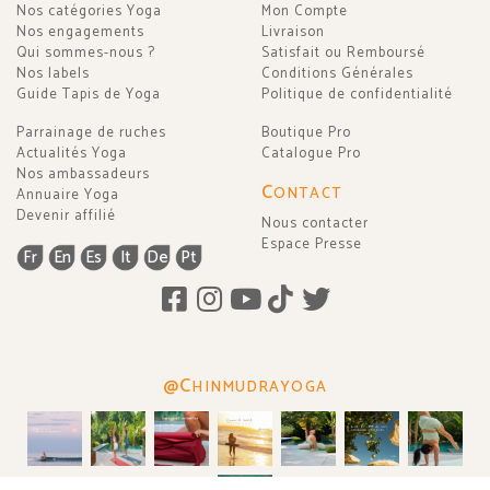
Nos catégories Yoga
Mon Compte
Nos engagements
Livraison
Qui sommes-nous ?
Satisfait ou Remboursé
Nos labels
Conditions Générales
Guide Tapis de Yoga
Politique de confidentialité
Parrainage de ruches
Boutique Pro
Actualités Yoga
Catalogue Pro
Nos ambassadeurs
C
ONTACT
Annuaire Yoga
Devenir affilié
Nous contacter
Espace Presse
Fr
En
Es
It
De
Pt
@C
HINMUDRAYOGA