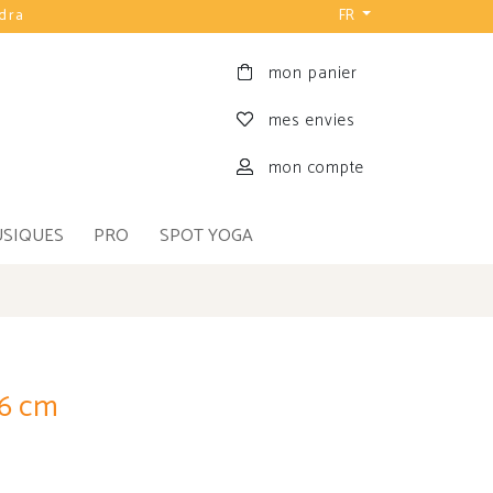
udra
FR
mon panier
mes envies
mon compte
USIQUES
PRO
SPOT YOGA
.6 cm