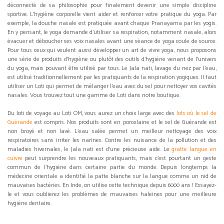
déconnecté de sa philosophie pour finalement devenir une simple discipline
sportive. L’hygiène corporelle vient aider et renforcer votre pratique du yoga. Par
exemple, la douche nasale est pratiquée avant chaque Pranayama par les yogis.
En y pensant, le yoga demande d’utiliser sa respiration, notamment nasale, alors
évacuer et déboucher ses voix nasales avant une séance de yoga coule de source.
Pour tous ceux qui veulent aussi développer un art de vivre yoga, nous proposons
une série de produits d'hygiène ou plutôt des outils d’hygiène venant de l'univers
du yoga, mais pouvant être utilisé par tous. Le Jala nati, lavage du nez par l'eau,
est utilisé traditionnellement par les pratiquants de la respiration yogiques. Il faut
utiliser un Loti qui permet de mélanger l'eau avec du sel pour nettoyer vos cavités
nasales. Vous trouvez tout une gamme de Loti dans notre boutique.
Du loti de voyage au Loti OM, vous aurez un choix large avec des
lots où le sel de
Guérande
est compris. Nos produits sont en porcelaine et le sel de Guérande est
non broyé et non lavé. L'eau salée permet un meilleur nettoyage des voix
respiratoires sans irriter les narines. Contre les nuisance de la pollution et des
maladies hivernales, le Jala nati est d'une précieuse aide. Le
gratte langue en
cuivre
peut surprendre les nouveaux pratiquants, mais c’est pourtant un geste
commun de l’hygiène dans certaine partie du monde. Depuis longtemps la
médecine orientale a identifié la patte blanche sur la langue comme un nid de
mauvaises bactéries. En Inde, on utilise cette technique depuis 6000 ans ! Essayez-
le et vous oublierez les problèmes de mauvaises haleines pour une meilleure
hygiène dentaire.