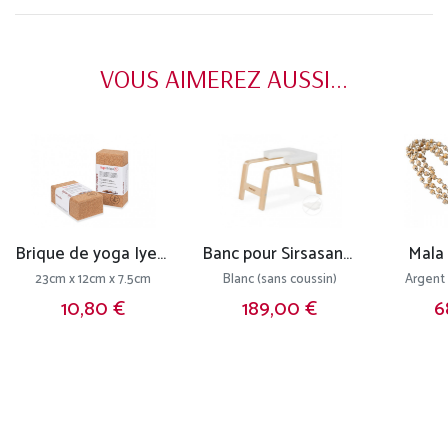
VOUS AIMEREZ AUSSI...
Brique de yoga Iyengar liège
Banc pour Sirsasana (la posture reine)
Mala 
23cm x 12cm x 7.5cm
Blanc (sans coussin)
Argent 
10,80 €
189,00 €
6