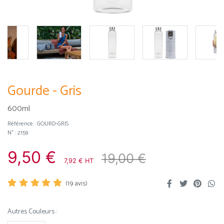
Gourde - Gris
600ml
Référence :
GOURD-GRIS
N° : 2159
9,50 €
19,00 €
7,92 € HT
(
19
avis)
Autres Couleurs :