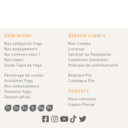
C
S
HIN MUDRA
ERVICE CLIENTS
Nos catégories Yoga
Mon Compte
Nos engagements
Livraison
Qui sommes-nous ?
Satisfait ou Remboursé
Nos labels
Conditions Générales
Guide Tapis de Yoga
Politique de confidentialité
Parrainage de ruches
Boutique Pro
Actualités Yoga
Catalogue Pro
Nos ambassadeurs
C
ONTACT
Annuaire Yoga
Devenir affilié
Nous contacter
Espace Presse
Fr
En
Es
It
De
Pt