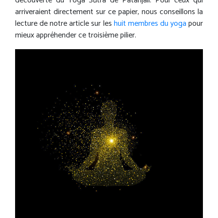
découverte du Yoga Sūtra de Patañjali. Pour ceux qui
arriveraient directement sur ce papier, nous conseillons la
lecture de notre article sur les
huit membres du yoga
pour
mieux appréhender ce troisième pilier.