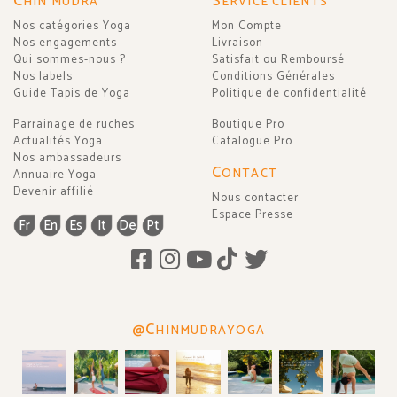
C
S
HIN MUDRA
ERVICE CLIENTS
Nos catégories Yoga
Mon Compte
Nos engagements
Livraison
Qui sommes-nous ?
Satisfait ou Remboursé
Nos labels
Conditions Générales
Guide Tapis de Yoga
Politique de confidentialité
Parrainage de ruches
Boutique Pro
Actualités Yoga
Catalogue Pro
Nos ambassadeurs
C
ONTACT
Annuaire Yoga
Devenir affilié
Nous contacter
Espace Presse
Fr
En
Es
It
De
Pt
@C
HINMUDRAYOGA