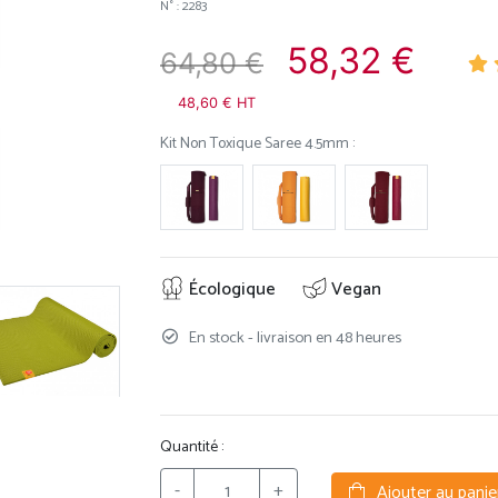
N° : 2283
58,32 €
64,80 €
48,60 € HT
Kit Non Toxique Saree 4.5mm :
Écologique
Vegan
En stock - livraison en 48 heures
Quantité :
-
+
Ajouter au panie