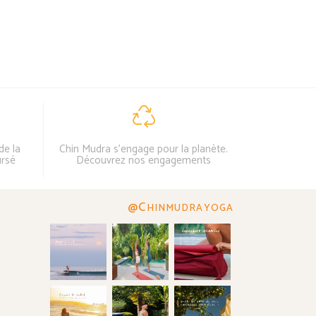
de la
Chin Mudra s'engage pour la planète.
ursé
Découvrez nos engagements
@C
HINMUDRAYOGA