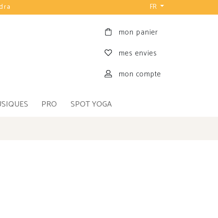
udra
FR
mon panier
mes envies
mon compte
USIQUES
PRO
SPOT YOGA