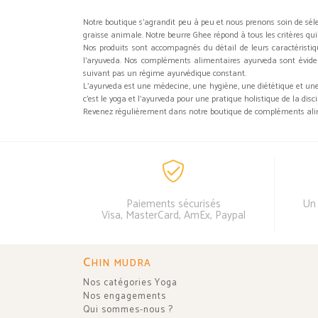
Notre boutique s'agrandit peu à peu et nous prenons soin de sélec
graisse animale. Notre beurre Ghee répond à tous les critères qui
Nos produits sont accompagnés du détail de leurs caractéristique
l'aryuveda. Nos compléments alimentaires ayurveda sont évidem
suivant pas un régime ayurvédique constant.
L’ayurveda est une médecine, une hygiène, une diététique et une 
c'est le yoga et l’ayurveda pour une pratique holistique de la disci
Revenez régulièrement dans notre boutique de compléments alim
Paiements sécurisés
Un 
Visa, MasterCard, AmEx, Paypal
C
HIN MUDRA
Nos catégories Yoga
Nos engagements
Qui sommes-nous ?