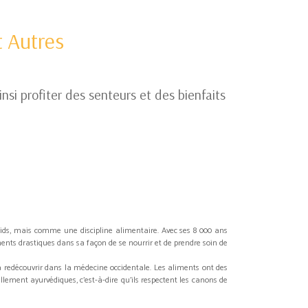
 Autres
si profiter des senteurs et des bienfaits
s, mais comme une discipline alimentaire. Avec ses 8 000 ans
ents drastiques dans sa façon de se nourrir et de prendre soin de
à redécouvrir dans la médecine occidentale. Les aliments ont des
llement ayurvédiques, c'est-à-dire qu'ils respectent les canons de