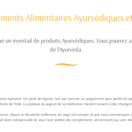
ments Alimentaires Ayurvédiques et
un éventail de produits Ayurvédiques. Vous pourrez ain
de l'Ayurvéda.
régime éponyme. On parle de régime, non pas comme un programme pour perdre du poid
ntières de l'Inde. La pratique du yoga et de la méditation mènent souvent à des changem
nourrir. Depuis le deuxième millénaire, les yogis ont compris ce que nous commençons 
raît donc indispensable de vous faire profiter des compléments alimentaires qui sont rée