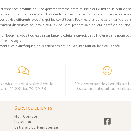
tionner des produits haut de gamme comme notre beurre clarifié indien, le beurre ghee q
 en font un authentique produit ayurvédique. Il est utilisé lors de cérémonie sacrée, mai
s et des différents produits qui les constituent. Pour les plus curieux, un article dan
ment disponibles pour tous ceux qui veulent prendre soin de leur santé en anticipa
philosophie. Vous trouvez de nombreux produits ayurvédiques d’hygiène dans notre bouti
pline des yogis.
entaires ayurvédiques, nous attendons des nouveautés tout au long de l'année.
service client à votre écoute
Vos commandes bénéficient 
au +33 (0)1 64 79 99 58
Garantie satisfait ou rembo
S
ERVICE CLIENTS
Mon Compte
Livraison
Satisfait ou Remboursé