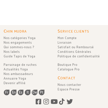
C
S
HIN MUDRA
ERVICE CLIENTS
Nos catégories Yoga
Mon Compte
Nos engagements
Livraison
Qui sommes-nous ?
Satisfait ou Remboursé
Nos labels
Conditions Générales
Guide Tapis de Yoga
Politique de confidentialité
Parrainage de ruches
Boutique Pro
Actualités Yoga
Catalogue Pro
Nos ambassadeurs
C
ONTACT
Annuaire Yoga
Devenir affilié
Nous contacter
Espace Presse
Fr
En
Es
It
De
Pt