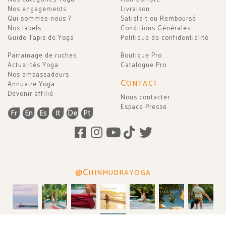
Nos engagements
Livraison
Qui sommes-nous ?
Satisfait ou Remboursé
Nos labels
Conditions Générales
Guide Tapis de Yoga
Politique de confidentialité
Parrainage de ruches
Boutique Pro
Actualités Yoga
Catalogue Pro
Nos ambassadeurs
C
ONTACT
Annuaire Yoga
Devenir affilié
Nous contacter
Espace Presse
Fr
En
Es
It
De
Pt
@C
HINMUDRAYOGA