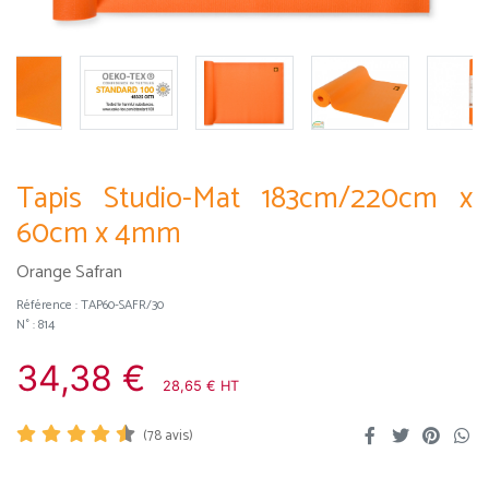
Tapis Studio-Mat 183cm/220cm x
60cm x 4mm
Orange Safran
Référence :
TAP60-SAFR/30
N° : 814
34,38 €
28,65 € HT
(
78
avis)