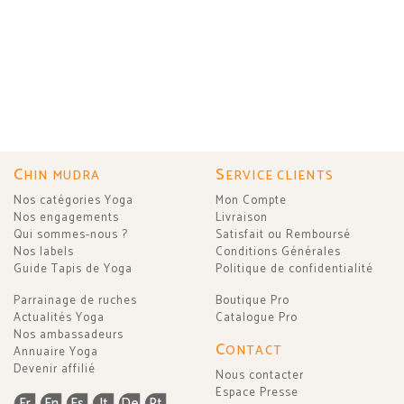
C
S
HIN MUDRA
ERVICE CLIENTS
Nos catégories Yoga
Mon Compte
Nos engagements
Livraison
Qui sommes-nous ?
Satisfait ou Remboursé
Nos labels
Conditions Générales
Guide Tapis de Yoga
Politique de confidentialité
Parrainage de ruches
Boutique Pro
Actualités Yoga
Catalogue Pro
Nos ambassadeurs
C
ONTACT
Annuaire Yoga
Devenir affilié
Nous contacter
Espace Presse
Fr
En
Es
It
De
Pt