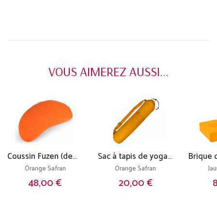
VOUS AIMEREZ AUSSI...
Coussin Fuzen (demi-lune) 100% coton Bio
Sac à tapis de yoga 100% Coton Bio 71cm x 15cm
Orange Safran
Orange Safran
Ja
48,00 €
20,00 €
8