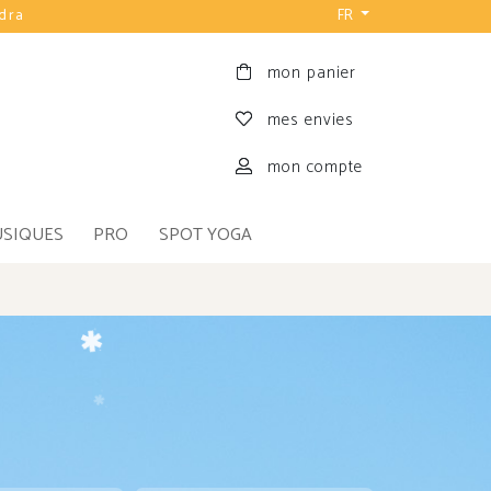
udra
FR
mon panier
mes envies
mon compte
USIQUES
PRO
SPOT YOGA