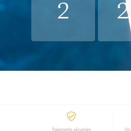
2
2
Paiements sécurisés
Un 