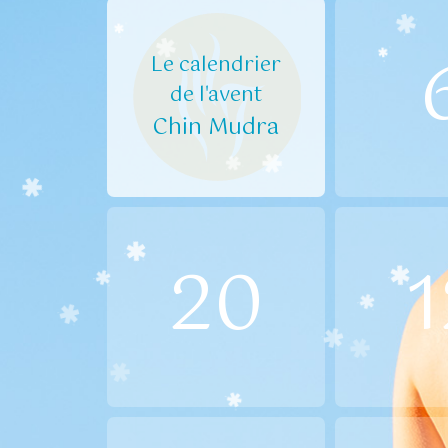
Le calendrier
de l'avent
Chin Mudra
20
1