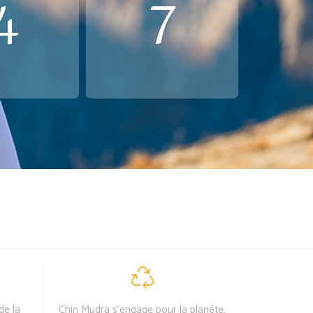
4
7
de la
Chin Mudra s'engage pour la planète.