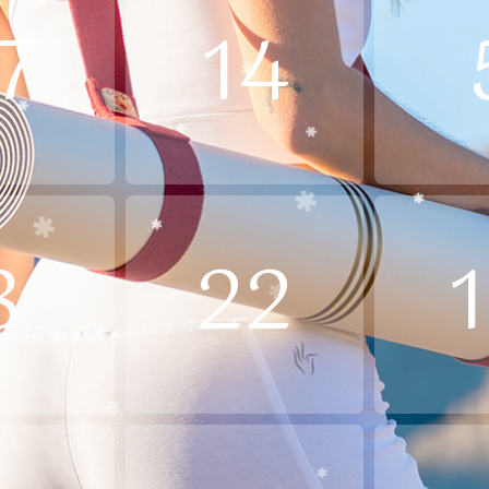
7
14
8
22