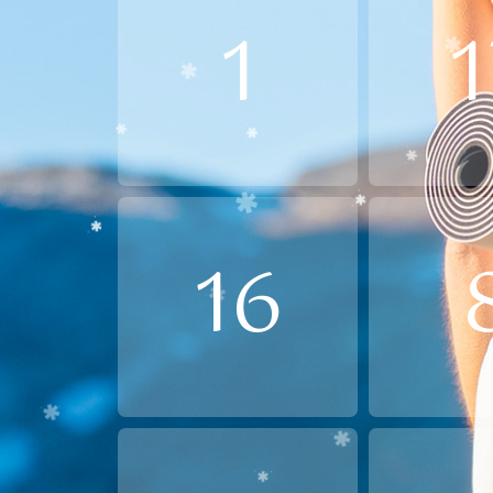
1
1
16