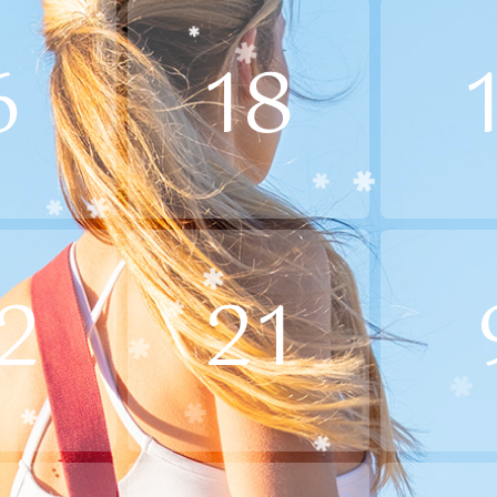
6
18
2
21