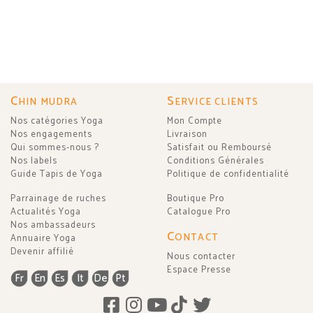
C
S
HIN MUDRA
ERVICE CLIENTS
Nos catégories Yoga
Mon Compte
Nos engagements
Livraison
Qui sommes-nous ?
Satisfait ou Remboursé
Nos labels
Conditions Générales
Guide Tapis de Yoga
Politique de confidentialité
Parrainage de ruches
Boutique Pro
Actualités Yoga
Catalogue Pro
Nos ambassadeurs
C
ONTACT
Annuaire Yoga
Devenir affilié
Nous contacter
Espace Presse
Fr
En
Es
It
De
Pt