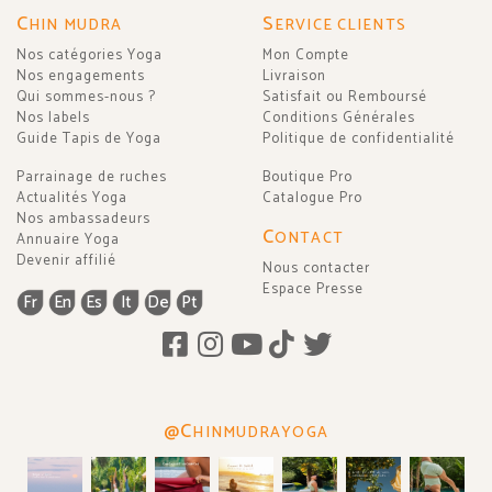
C
S
HIN MUDRA
ERVICE CLIENTS
Nos catégories Yoga
Mon Compte
Nos engagements
Livraison
Qui sommes-nous ?
Satisfait ou Remboursé
Nos labels
Conditions Générales
Guide Tapis de Yoga
Politique de confidentialité
Parrainage de ruches
Boutique Pro
Actualités Yoga
Catalogue Pro
Nos ambassadeurs
C
ONTACT
Annuaire Yoga
Devenir affilié
Nous contacter
Espace Presse
Fr
En
Es
It
De
Pt
@C
HINMUDRAYOGA