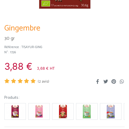
Gingembre
30 gr
Référence :
TISAYUR-GING
N° : 1726
3,88 €
3,68 € HT
(
2
avis)
Produits :