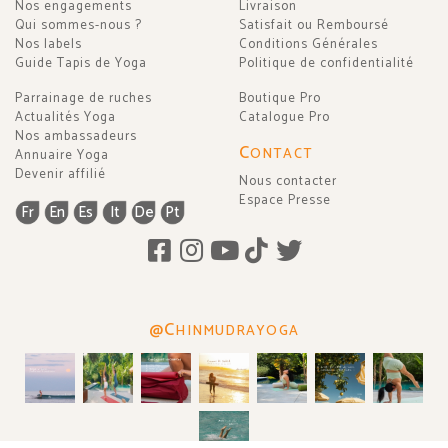
Nos engagements
Livraison
Qui sommes-nous ?
Satisfait ou Remboursé
Nos labels
Conditions Générales
Guide Tapis de Yoga
Politique de confidentialité
Parrainage de ruches
Boutique Pro
Actualités Yoga
Catalogue Pro
Nos ambassadeurs
C
ONTACT
Annuaire Yoga
Devenir affilié
Nous contacter
Espace Presse
Fr
En
Es
It
De
Pt
@C
HINMUDRAYOGA