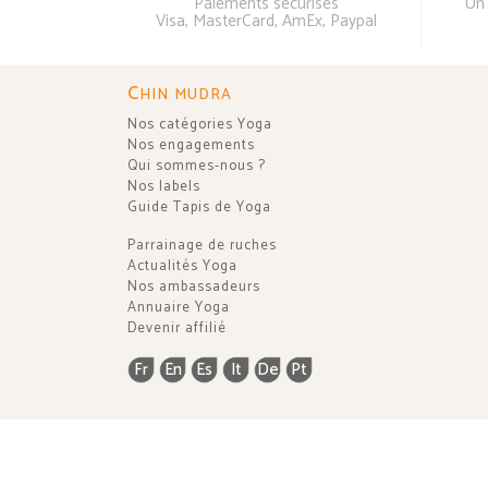
Paiements sécurisés
Un 
Visa, MasterCard, AmEx, Paypal
C
HIN MUDRA
Nos catégories Yoga
Nos engagements
Qui sommes-nous ?
Nos labels
Guide Tapis de Yoga
Parrainage de ruches
Actualités Yoga
Nos ambassadeurs
Annuaire Yoga
Devenir affilié
Fr
En
Es
It
De
Pt