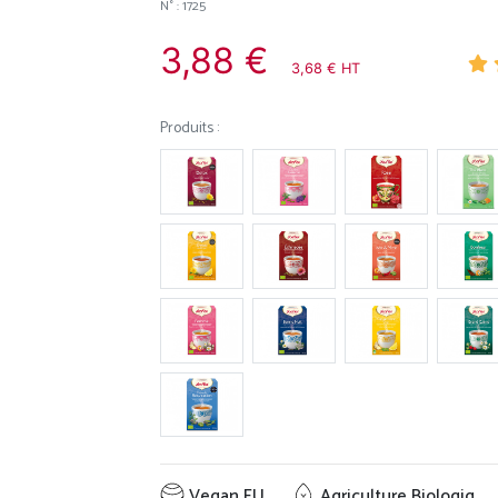
N° : 1725
3,88 €
3,68 € HT
Produits :
Vegan EU
Agriculture Biologiq