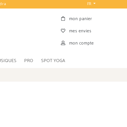
udra
FR
mon panier
mes envies
mon compte
USIQUES
PRO
SPOT YOGA