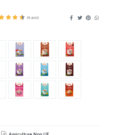
(
6
avis)
Agriculture Non UE