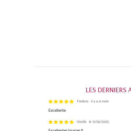
LES DERNIERS 
Frederic · il y a 4 mois
Trustpilot
Excellente
Giselle · le 12/02/2025
Excellentes tisanes !!