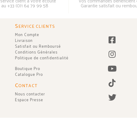
service client à votre écoute
Vos commandes bénéficient 
au +33 (0)1 64 79 99 58
Garantie satisfait ou rembo
S
ERVICE CLIENTS
Mon Compte
Livraison
Satisfait ou Remboursé
Conditions Générales
Politique de confidentialité
Boutique Pro
Catalogue Pro
C
ONTACT
Nous contacter
Espace Presse
2003 - 2026 © Chin Mudra ·
Mentions légales
·
Paramètres
cookies