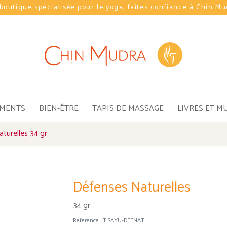
boutique spécialisée pour le yoga, faites confiance à Chin M
EMENTS
BIEN-ÊTRE
TAPIS DE MASSAGE
LIVRES ET M
turelles 34 gr
Défenses Naturelles
34 gr
Référence :
TISAYU-DEFNAT