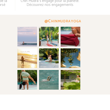
de la
Chin Mudra s'engage pour la planète.
ursé
Découvrez nos engagements
@C
HINMUDRAYOGA
Création
axessweb
2026-08-07 16:42