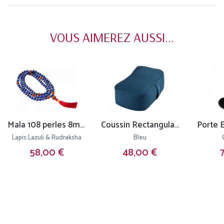
VOUS AIMEREZ AUSSI...
Mala 108 perles 8mm
Coussin Rectangulaire Bio
Porte 
Lapis Lazuli & Rudraksha
Bleu
58,00 €
48,00 €