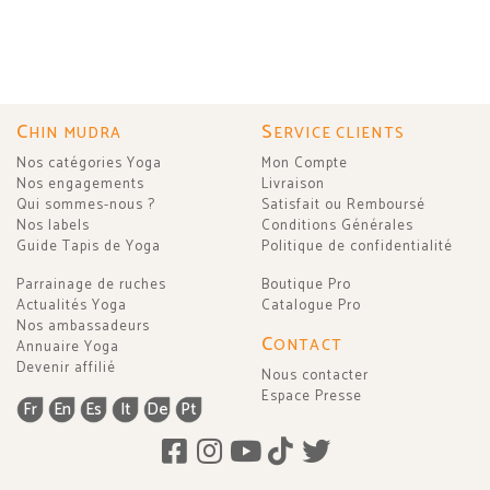
C
S
HIN MUDRA
ERVICE CLIENTS
Nos catégories Yoga
Mon Compte
Nos engagements
Livraison
Qui sommes-nous ?
Satisfait ou Remboursé
Nos labels
Conditions Générales
Guide Tapis de Yoga
Politique de confidentialité
Parrainage de ruches
Boutique Pro
Actualités Yoga
Catalogue Pro
Nos ambassadeurs
C
ONTACT
Annuaire Yoga
Devenir affilié
Nous contacter
Espace Presse
Fr
En
Es
It
De
Pt