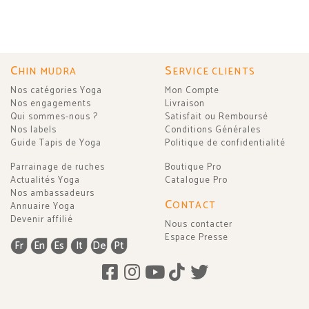
C
S
HIN MUDRA
ERVICE CLIENTS
Nos catégories Yoga
Mon Compte
Nos engagements
Livraison
Qui sommes-nous ?
Satisfait ou Remboursé
Nos labels
Conditions Générales
Guide Tapis de Yoga
Politique de confidentialité
Parrainage de ruches
Boutique Pro
Actualités Yoga
Catalogue Pro
Nos ambassadeurs
C
ONTACT
Annuaire Yoga
Devenir affilié
Nous contacter
Espace Presse
Fr
En
Es
It
De
Pt