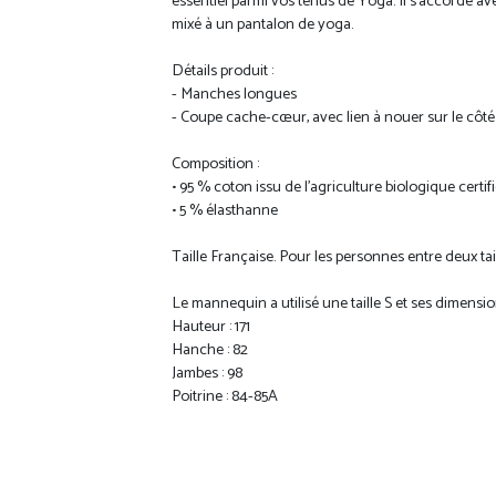
essentiel parmi vos tenus de Yoga. Il s'accorde av
mixé à un pantalon de yoga.
Détails produit :
- Manches longues
- Coupe cache-cœur, avec lien à nouer sur le côté
Composition :
• 95 % coton issu de l'agriculture biologique cert
• 5 % élasthanne
Taille Française. Pour les personnes entre deux taill
Le mannequin a utilisé une taille S et ses dimensio
Hauteur : 171
Hanche : 82
Jambes : 98
Poitrine : 84-85A