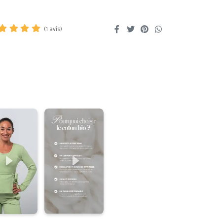
(
1
avis)