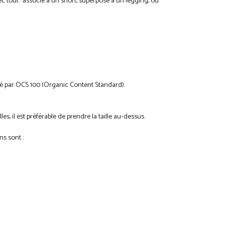
ec tout : associé à un short, superposé à un legging, ou
ifié par OCS 100 (Organic Content Standard).
es, il est préférable de prendre la taille au-dessus.
ns sont :