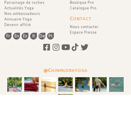
Parrainage de ruches
Boutique Pro
Actualités Yoga
Catalogue Pro
Nos ambassadeurs
C
ONTACT
Annuaire Yoga
Devenir affilié
Nous contacter
Espace Presse
Fr
En
Es
It
De
Pt
@C
HINMUDRAYOGA
2003 - 2026 © Chin Mudra ·
Mentions légales
·
Paramètres cookies