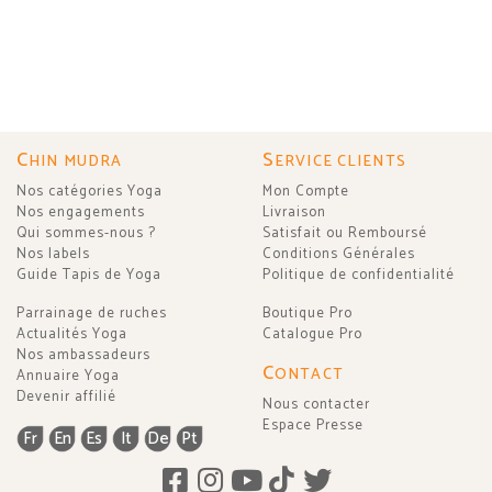
C
S
HIN MUDRA
ERVICE CLIENTS
Nos catégories Yoga
Mon Compte
Nos engagements
Livraison
Qui sommes-nous ?
Satisfait ou Remboursé
Nos labels
Conditions Générales
Guide Tapis de Yoga
Politique de confidentialité
Parrainage de ruches
Boutique Pro
Actualités Yoga
Catalogue Pro
Nos ambassadeurs
C
ONTACT
Annuaire Yoga
Devenir affilié
Nous contacter
Espace Presse
Fr
En
Es
It
De
Pt