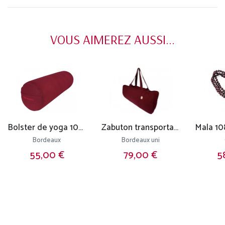
VOUS AIMEREZ AUSSI...
Bolster de yoga 100 % coton Bio 65 cm x 21 cm KAPOK
Zabuton transportable 100% coton Bio
Bordeaux
Bordeaux uni
55,00 €
79,00 €
5