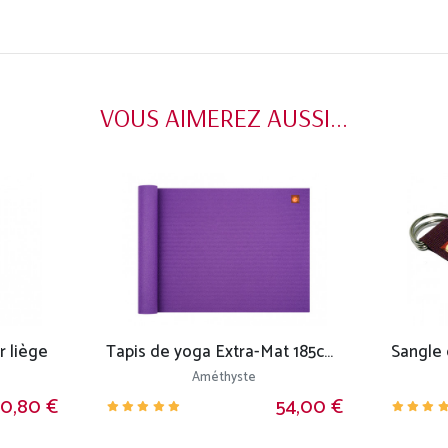
VOUS AIMEREZ AUSSI...
r liège
Tapis de yoga Extra-Mat 185cm/220cm x 60cm x 4.6mm
Améthyste
10,80 €
54,00 €