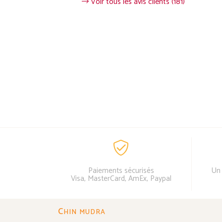
Voir tous les avis clients (181)
Paiements sécurisés
Un 
Visa, MasterCard, AmEx, Paypal
C
HIN MUDRA