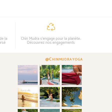
de la
Chin Mudra s'engage pour la planète.
ursé
Découvrez nos engagements
@C
HINMUDRAYOGA