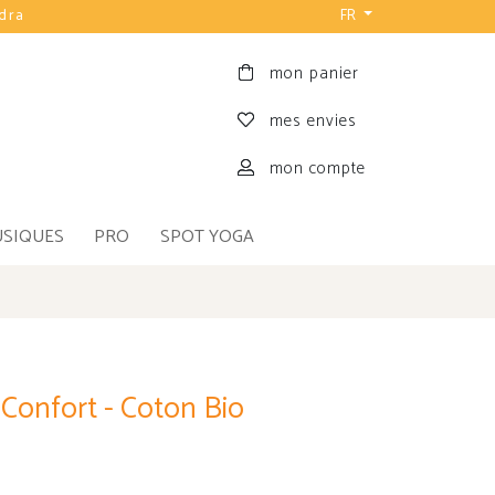
udra
FR
mon panier
mes envies
mon compte
USIQUES
PRO
SPOT YOGA
onfort - Coton Bio