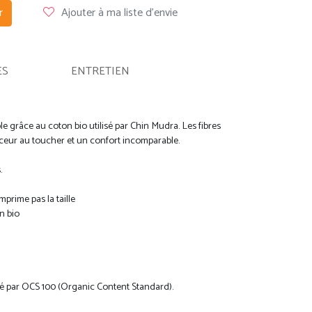
r
Ajouter à ma liste d'envie
ES
ENTRETIEN
 grâce au coton bio utilisé par Chin Mudra. Les fibres
ceur au toucher et un confort incomparable.
.
mprime pas la taille
n bio
fié par OCS 100 (Organic Content Standard).