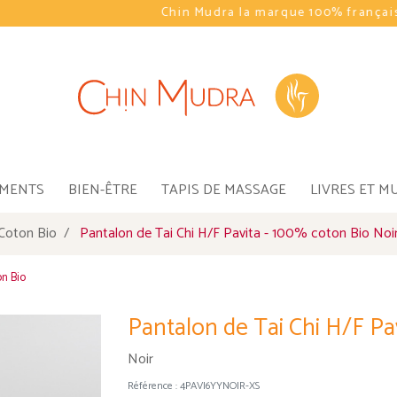
Chin Mudra la marque 100% française au service du Yoga
EMENTS
BIEN-ÊTRE
TAPIS DE MASSAGE
LIVRES ET M
Coton Bio
Pantalon de Tai Chi H/F Pavita - 100% coton Bio Noi
on Bio
Pantalon de Tai Chi H/F Pa
Noir
Référence :
4PAVI6YYNOIR-XS