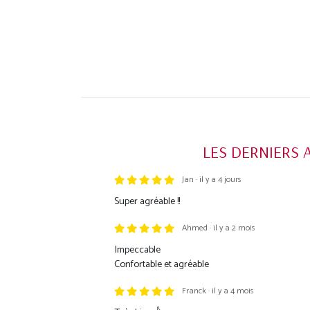
LES DERNIERS 
Jan · il y a 4 jours
Trustpilot
Super agréable !!
Ahmed · il y a 2 mois
Impeccable
Confortable et agréable
Franck · il y a 4 mois