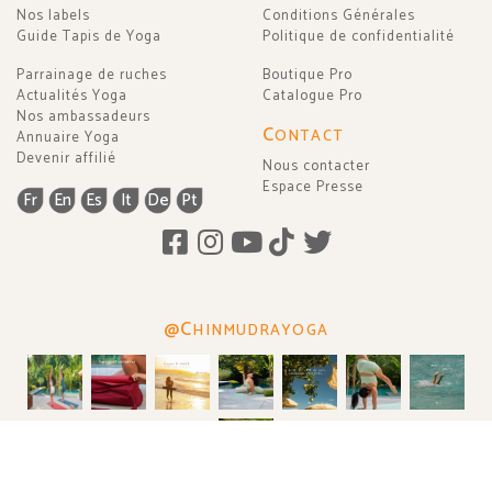
Nos labels
Conditions Générales
Guide Tapis de Yoga
Politique de confidentialité
Parrainage de ruches
Boutique Pro
Actualités Yoga
Catalogue Pro
Nos ambassadeurs
C
ONTACT
Annuaire Yoga
Devenir affilié
Nous contacter
Espace Presse
Fr
En
Es
It
De
Pt
@C
HINMUDRAYOGA