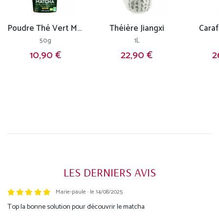
Poudre Thé Vert Matcha
Théière Jiangxi
Caraf
50g
1L
10,90 €
22,90 €
2
LES DERNIERS AVIS
Marie-paule · le 14/08/2025
Trustpilot
Top la bonne solution pour découvrir le matcha