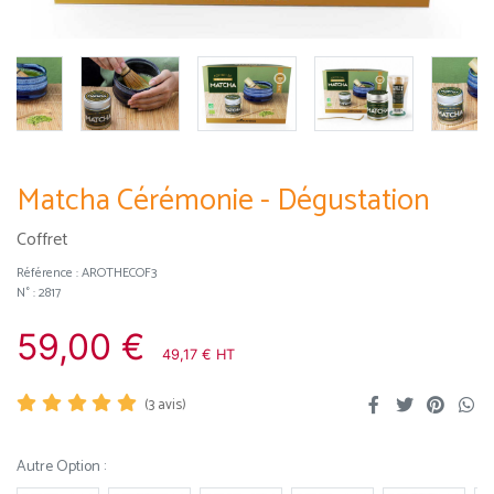
Matcha Cérémonie - Dégustation
Coffret
Référence :
AROTHECOF3
N° : 2817
59,00 €
49,17 € HT
(
3
avis)
Autre Option :