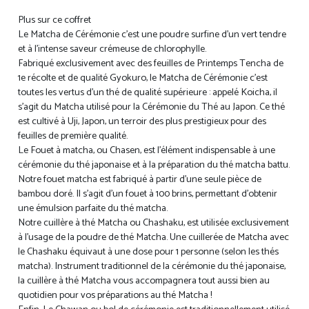
Plus sur ce coffret
Le Matcha de Cérémonie c’est une poudre surfine d’un vert tendre
et à l’intense saveur crémeuse de chlorophylle.
Fabriqué exclusivement avec des feuilles de Printemps Tencha de
1e récolte et de qualité Gyokuro, le Matcha de Cérémonie c’est
toutes les vertus d’un thé de qualité supérieure : appelé Koicha, il
s’agit du Matcha utilisé pour la Cérémonie du Thé au Japon. Ce thé
est cultivé à Uji, Japon, un terroir des plus prestigieux pour des
feuilles de première qualité.
Le Fouet à matcha, ou Chasen, est l’élément indispensable à une
cérémonie du thé japonaise et à la préparation du thé matcha battu.
Notre fouet matcha est fabriqué à partir d’une seule pièce de
bambou doré. Il s’agit d’un fouet à 100 brins, permettant d’obtenir
une émulsion parfaite du thé matcha.
Notre cuillère à thé Matcha ou Chashaku, est utilisée exclusivement
à l’usage de la poudre de thé Matcha. Une cuillerée de Matcha avec
le Chashaku équivaut à une dose pour 1 personne (selon les thés
matcha). Instrument traditionnel de la cérémonie du thé japonaise,
la cuillère à thé Matcha vous accompagnera tout aussi bien au
quotidien pour vos préparations au thé Matcha !