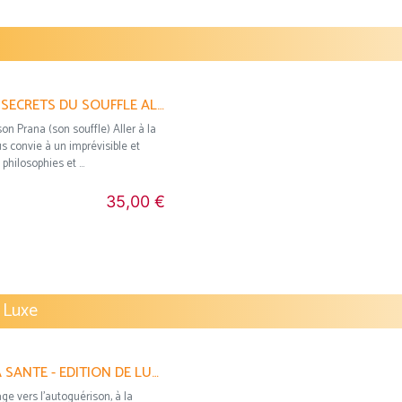
PRAṆAYAMA - LES SECRETS DU SOUFFLE ALEX BLAKE
on Prana (son souffle) Aller à la
s convie à un imprévisible et
hilosophies et ...
35,00 €
 Luxe
MA BIBLE DU YOGA SANTE - EDITION DE LUXE SOPHIE PENSA
e vers l’autoguérison, à la