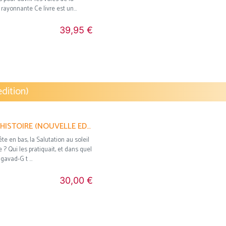
rayonnante Ce livre est un...
39,95 €
dition)
YOGA 2500 ANS D'HISTOIRE (NOUVELLE EDITION) CLÉMENTINE ERPICUM
te en bas, la Salutation au soleil
e ? Qui les pratiquait, et dans quel
gavad-G t ...
30,00 €