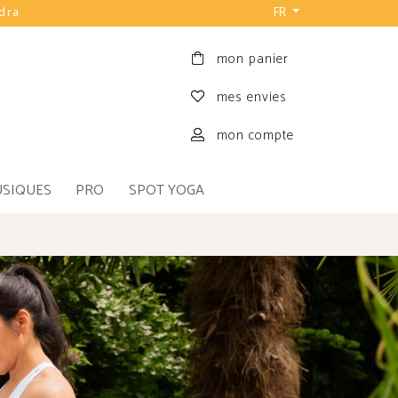
udra
FR
mon panier
mes envies
mon compte
USIQUES
PRO
SPOT YOGA