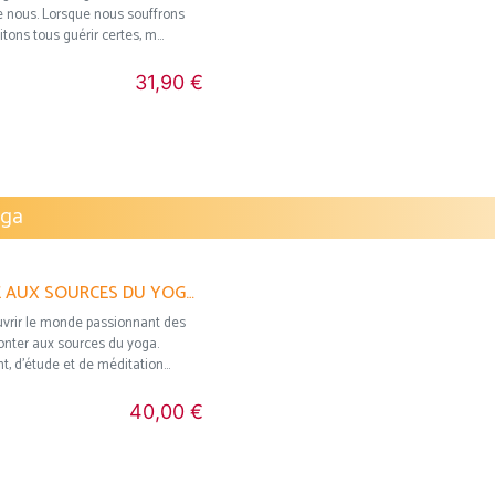
e nous. Lorsque nous souffrons
tons tous guérir certes, m...
31,90 €
oga
ASHRAMS-VOYAGE AUX SOURCES DU YOGA YAEL BLOCH
uvrir le monde passionnant des
onter aux sources du yoga.
, d’étude et de méditation...
40,00 €