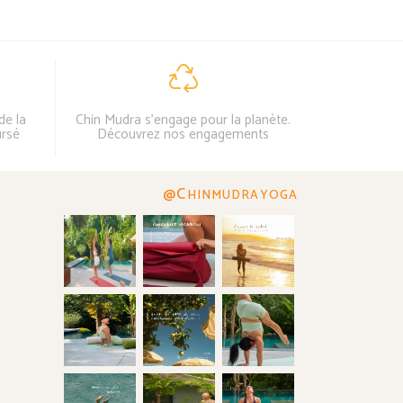
de la
Chin Mudra s'engage pour la planète.
ursé
Découvrez nos engagements
@C
HINMUDRAYOGA