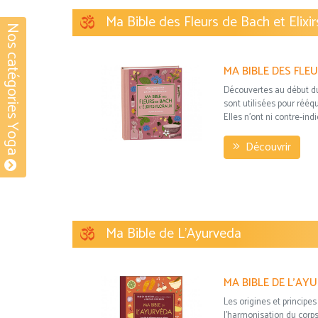
Ma Bible des Fleurs de Bach et Elixir
Nos catégories Yoga
Découvertes au début du 
sont utilisées pour rééqu
Elles n’ont ni contre-indi
Découvrir
Ma Bible de L'Ayurveda
Les origines et principes
l’harmonisation du corps e