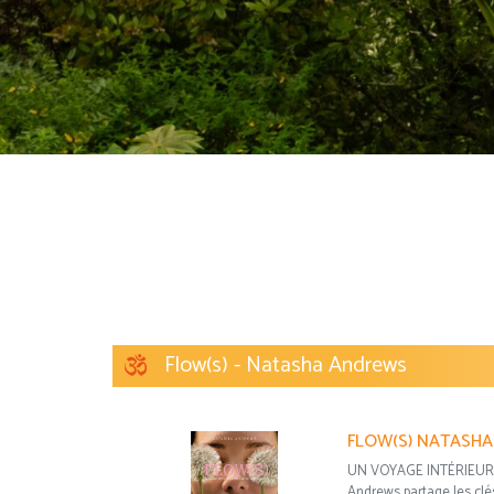
Flow(s) - Natasha Andrews
FLOW(S) NATASH
UN VOYAGE INTÉRIEUR 
Andrews partage les clés