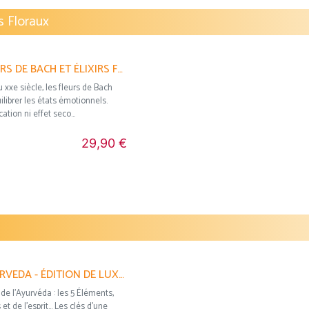
s Floraux
MA BIBLE DES FLEURS DE BACH ET ÉLIXIRS FLORAUX ANNE-SOPHIE LUGUET ET ALIX LEFIEF-DELCOURT
xxe siècle, les fleurs de Bach
ilibrer les états émotionnels.
cation ni effet seco...
29,90 €
MA BIBLE DE L'AYURVEDA - ÉDITION DE LUXE NATHALIE FERRON, FABIEN CORRECH
 de l’Ayurvéda : les 5 Éléments,
t de l’esprit... Les clés d’une