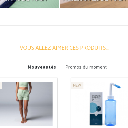
ne large gamme de tapis de
Équipements et accessoires
Yoga adaptés à toutes les
pour le Yoga, trouvez tout ce
pratiques
qu'il vous faut
VOUS ALLEZ AIMER CES PRODUITS…
JE DÉCOUVRE
JE DÉCOUVRE
Nouveautés
Promos du moment
NEW