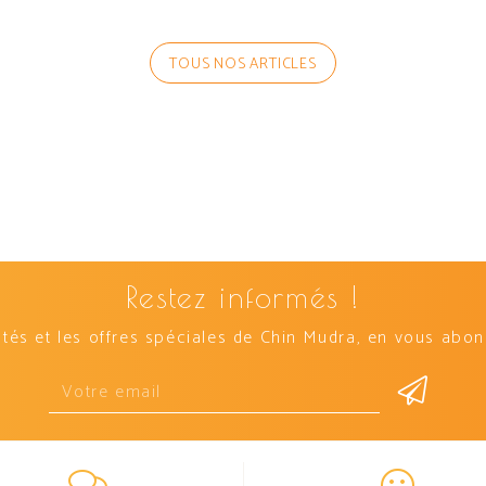
TOUS NOS ARTICLES
Restez informés !
és et les offres spéciales de Chin Mudra, en vous abonn
Email