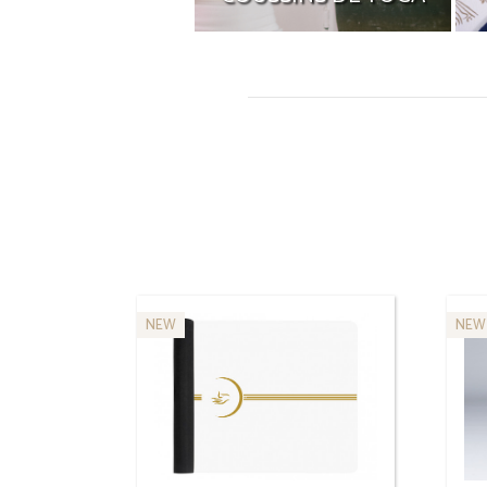
Coussin ou zafu pour le Yoga ?
U
Découvrez tous nos produits de
méditation
JE DÉCOUVRE
NEW
NEW