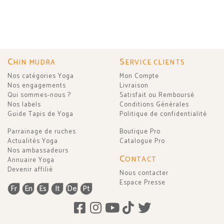
C
S
HIN MUDRA
ERVICE CLIENTS
Nos catégories Yoga
Mon Compte
Nos engagements
Livraison
Qui sommes-nous ?
Satisfait ou Remboursé
Nos labels
Conditions Générales
Guide Tapis de Yoga
Politique de confidentialité
Parrainage de ruches
Boutique Pro
Actualités Yoga
Catalogue Pro
Nos ambassadeurs
C
ONTACT
Annuaire Yoga
Devenir affilié
Nous contacter
Espace Presse
Fr
En
Es
It
De
Pt