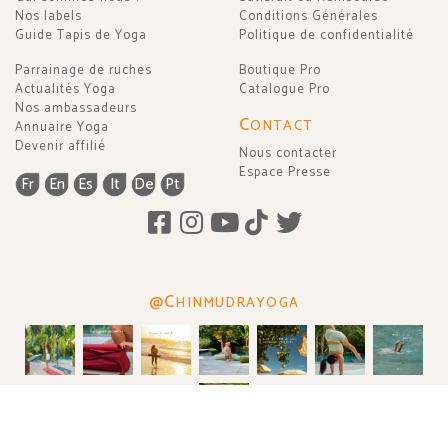
Nos labels
Conditions Générales
Guide Tapis de Yoga
Politique de confidentialité
Parrainage de ruches
Boutique Pro
Actualités Yoga
Catalogue Pro
Nos ambassadeurs
C
ONTACT
Annuaire Yoga
Devenir affilié
Nous contacter
Espace Presse
Fr
En
Es
It
De
Pt
@C
HINMUDRAYOGA