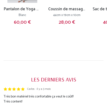
Pantalon de Yoga H/F Pavita - 100% coton Bio
Coussin de massage 100% coton Bio
Blanc
44cm x 19cm x 10cm
60,00 €
28,00 €
4
LES DERNIERS AVIS
Carlos · il y a 3 mois
Trustpilot
Très bon matériel très confortable ça veut le coût!!
Très content!