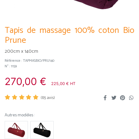
Tapis de massage 100% coton Bio
Prune
200cm x 140cm
Référence :
TAPMASBIO/PRU140
N° : 1159
270,00 €
225,00 € HT
(
85
avis)
Autres modèles :