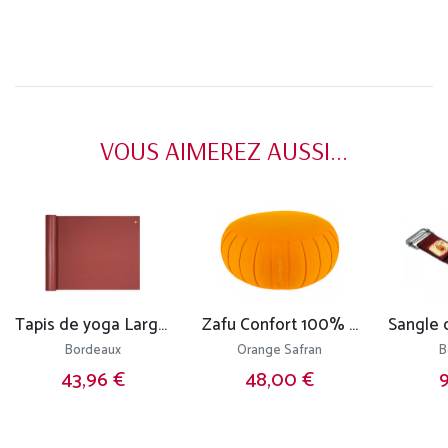
VOUS AIMEREZ AUSSI...
Tapis de yoga Large-Mat 183cm/220cmx80cmx4.5mm
Zafu Confort 100% coton Bio - Kapok
Bordeaux
Orange Safran
B
43,96 €
48,00 €
9