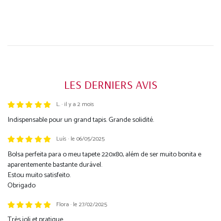
LES DERNIERS AVIS
L. · il y a 2 mois
Trustpilot
Indispensable pour un grand tapis. Grande solidité.
Luís · le 06/05/2025
Bolsa perfeita para o meu tapete 220x80, além de ser muito bonita e
aparentemente bastante durável.
Estou muito satisfeito.
Obrigado
Flora · le 27/02/2025
Très joli et pratique