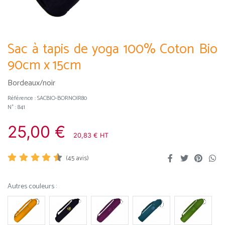
Sac à tapis de yoga 100% Coton Bio
90cm x 15cm
Bordeaux/noir
Référence :
SACBIO-BORNOIR80
N° : 841
25,00 €
20,83 € HT
(
45
avis)
Autres couleurs :