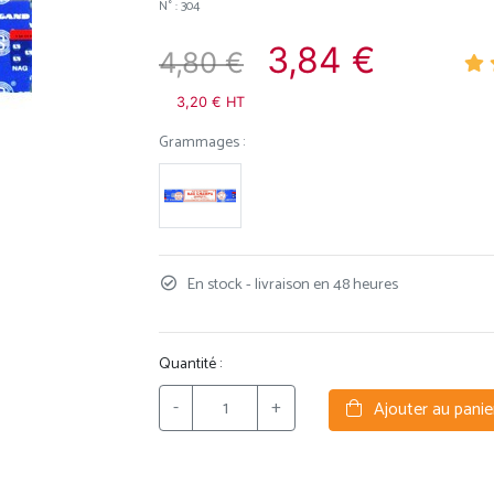
N° : 304
3,84 €
4,80 €
3,20 € HT
Grammages :
En stock - livraison en 48 heures
Quantité :
-
+
Ajouter au panie