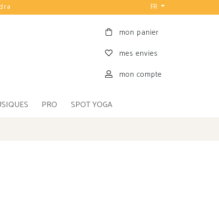
udra
FR
mon panier
mes envies
mon compte
USIQUES
PRO
SPOT YOGA