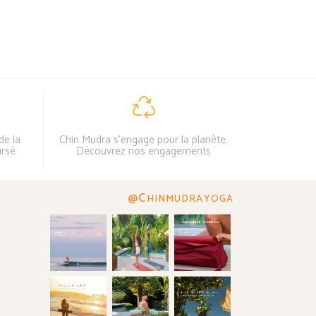
de la
Chin Mudra s'engage pour la planète.
ursé
Découvrez nos engagements
@C
HINMUDRAYOGA