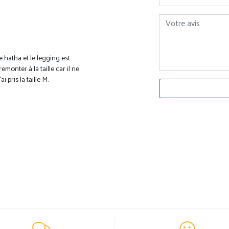
Votre avis
e hatha et le legging est
emonter à la taille car il ne
i pris la taille M.