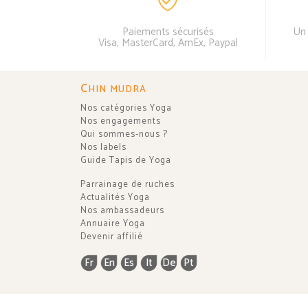
Paiements sécurisés
Un 
Visa, MasterCard, AmEx, Paypal
C
HIN MUDRA
Nos catégories Yoga
Nos engagements
Qui sommes-nous ?
Nos labels
Guide Tapis de Yoga
Parrainage de ruches
Actualités Yoga
Nos ambassadeurs
Annuaire Yoga
Devenir affilié
Fr
En
Es
It
De
Pt