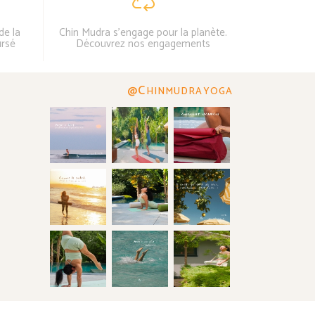
de la
Chin Mudra s'engage pour la planète.
ursé
Découvrez nos engagements
@C
HINMUDRAYOGA