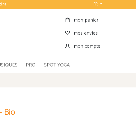
udra
FR
mon panier
mes envies
mon compte
USIQUES
PRO
SPOT YOGA
- Bio