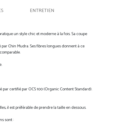
ES
ENTRETIEN
atique un style chic et moderne à la fois. Sa coupe
sé par Chin Mudra. Ses fibres longues donnent à ce
ncomparable.
e.
fié par certifié par OCS 100 (Organic Content Standard).
es, il est préférable de prendre la taille en dessous.
ns sont :