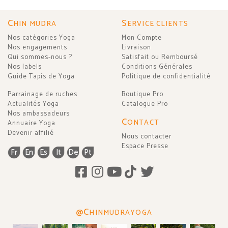
C
S
HIN MUDRA
ERVICE CLIENTS
Nos catégories Yoga
Mon Compte
Nos engagements
Livraison
Qui sommes-nous ?
Satisfait ou Remboursé
Nos labels
Conditions Générales
Guide Tapis de Yoga
Politique de confidentialité
Parrainage de ruches
Boutique Pro
Actualités Yoga
Catalogue Pro
Nos ambassadeurs
C
ONTACT
Annuaire Yoga
Devenir affilié
Nous contacter
Espace Presse
Fr
En
Es
It
De
Pt
@C
HINMUDRAYOGA