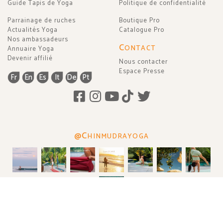
Guide Tapis de Yoga
Politique de confidentialité
Parrainage de ruches
Boutique Pro
Actualités Yoga
Catalogue Pro
Nos ambassadeurs
C
ONTACT
Annuaire Yoga
Devenir affilié
Nous contacter
Espace Presse
Fr
En
Es
It
De
Pt
@C
HINMUDRAYOGA