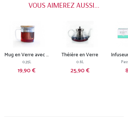
VOUS AIMEREZ AUSSI...
Mug en Verre avec Filtre et Couvercle
Théière en Verre
0,35L
0.8L
Pas
19,90 €
25,90 €
8