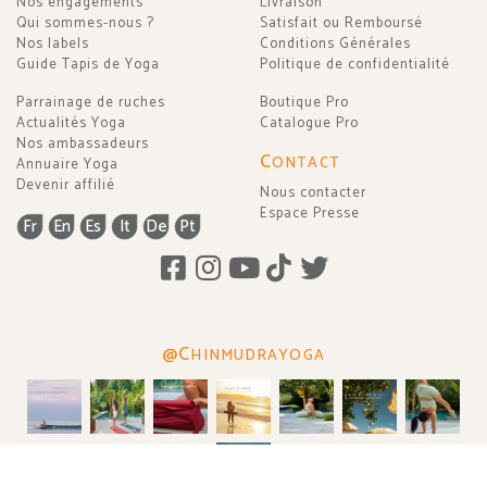
Nos engagements
Livraison
Qui sommes-nous ?
Satisfait ou Remboursé
Nos labels
Conditions Générales
Guide Tapis de Yoga
Politique de confidentialité
Parrainage de ruches
Boutique Pro
Actualités Yoga
Catalogue Pro
Nos ambassadeurs
C
ONTACT
Annuaire Yoga
Devenir affilié
Nous contacter
Espace Presse
Fr
En
Es
It
De
Pt
@C
HINMUDRAYOGA