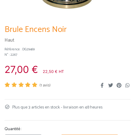
Brule Encens Noir
Haut
Référence :
DG29469
N° : 2267
27,00 €
22,50 € HT
(
1
avis)
Plus que 3 articles en stock - livraison en 48 heures
Quantité :