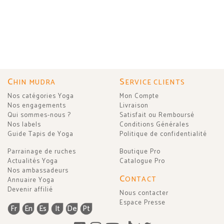
C
S
HIN MUDRA
ERVICE CLIENTS
Nos catégories Yoga
Mon Compte
Nos engagements
Livraison
Qui sommes-nous ?
Satisfait ou Remboursé
Nos labels
Conditions Générales
Guide Tapis de Yoga
Politique de confidentialité
Parrainage de ruches
Boutique Pro
Actualités Yoga
Catalogue Pro
Nos ambassadeurs
C
ONTACT
Annuaire Yoga
Devenir affilié
Nous contacter
Espace Presse
Fr
En
Es
It
De
Pt