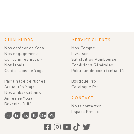
C
S
HIN MUDRA
ERVICE CLIENTS
Nos catégories Yoga
Mon Compte
Nos engagements
Livraison
Qui sommes-nous ?
Satisfait ou Remboursé
Nos labels
Conditions Générales
Guide Tapis de Yoga
Politique de confidentialité
Parrainage de ruches
Boutique Pro
Actualités Yoga
Catalogue Pro
Nos ambassadeurs
C
ONTACT
Annuaire Yoga
Devenir affilié
Nous contacter
Espace Presse
Fr
En
Es
It
De
Pt