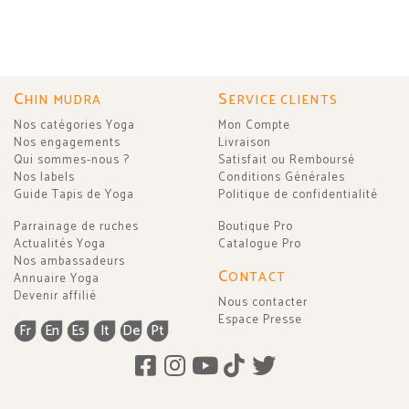
C
S
HIN MUDRA
ERVICE CLIENTS
Nos catégories Yoga
Mon Compte
Nos engagements
Livraison
Qui sommes-nous ?
Satisfait ou Remboursé
Nos labels
Conditions Générales
Guide Tapis de Yoga
Politique de confidentialité
Parrainage de ruches
Boutique Pro
Actualités Yoga
Catalogue Pro
Nos ambassadeurs
C
ONTACT
Annuaire Yoga
Devenir affilié
Nous contacter
Espace Presse
Fr
En
Es
It
De
Pt